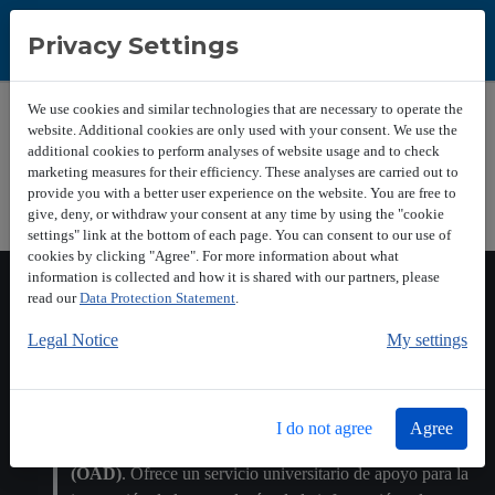
Privacy Settings
We use cookies and similar technologies that are necessary to operate the
website. Additional cookies are only used with your consent. We use the
additional cookies to perform analyses of website usage and to check
marketing measures for their efficiency. These analyses are carried out to
provide you with a better user experience on the website. You are free to
Buscar en esta web
give, deny, or withdraw your consent at any time by using the "cookie
Buscar
settings" link at the bottom of each page. You can consent to our use of
cookies by clicking "Agree". For more information about what
information is collected and how it is shared with our partners, please
Bienvenido
read our
Data Protection Statement
.
Legal Notice
My settings
El Gabinete de Tele-Educación e Innovación Educativa se
I do not agree
Agree
integran en la nueva
Oficina de Apoyo a la Docencia
(OAD)
. Ofrece un servicio universitario de apoyo para la