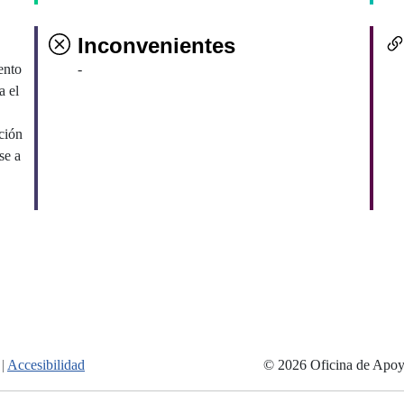
Inconvenientes
ento
-
a el
ción
se a
|
Accesibilidad
© 2026 Oficina de Apoyo