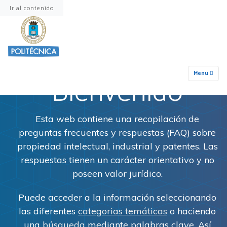
Ir al contenido
Preguntas Frecuentes sobre
Propiedad intelectual e Industrial
Menu
Bienvenido
Esta web contiene una recopilación de
preguntas frecuentes y respuestas (FAQ) sobre
propiedad intelectual, industrial y patentes. Las
respuestas tienen un carácter orientativo y no
poseen valor jurídico.
Puede acceder a la información seleccionando
las diferentes
categorias temáticas
o haciendo
una
búsqueda
mediante palabras clave. Así