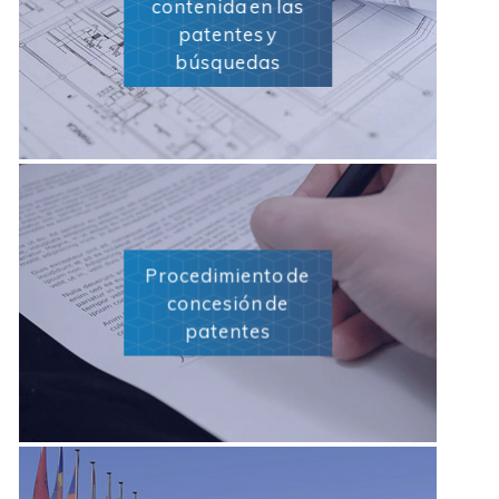
contenida en las
patentes y
búsquedas
Procedimiento de
concesión de
patentes